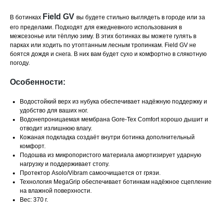
Field GV
В ботинках
вы будете стильно выглядеть в городе или за
его пределами. Подходят для ежедневного использования в
межсезонье или тёплую зиму. В этих ботинках вы можете гулять в
парках или ходить по утоптанным лесным тропинкам. Field GV не
боятся дождя и снега. В них вам будет сухо и комфортно в слякотную
погоду.
Особенности:
Водостойкий верх из нубука обеспечивает надёжную поддержку и
удобство для ваших ног.
Водонепроницаемая мембрана Gore-Tex Comfort хорошо дышит и
отводит излишнюю влагу.
Кожаная подкладка создаёт внутри ботинка дополнительный
комфорт.
Подошва из микропористого материала амортизирует ударную
нагрузку и поддерживает стопу.
Протектор Asolo/Vibram самоочищается от грязи.
Технология MegaGrip обеспечивает ботинкам надёжное сцепление
на влажной поверхности.
Вес: 370 г.