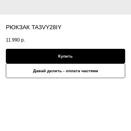
РЮКЗАК TA3VY28IY
11 990
р.
Купить
Давай делить - оплата частями