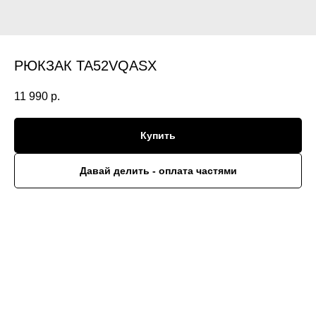
РЮКЗАК TA52VQASX
11 990
р.
Купить
Давай делить - оплата частями