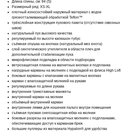
Длина спины, см: 94 (S)
Размерный ряд: XS-XL
плотный износостойкий наружный материал с водои
грязеотталкивающей обработкой Teflon™
трёхслойная конструкция пухового пакета (отсутствие сквозных
швов)
натуральный пух высокого качества
регулируемый по высоте капюшон-тубус
съёмная опушка на кнопках (натуральный мех енота)
слой синтетического утеплителя в области плеч для
дополнительной стабилизации пуха
микрофлисовая подкладка в области подбородка
ветрозащитная планка на магнитных кнопках и подпланка
нагрудные карманы на молниях с подкладкой из флиса High Loft
боковые карманы с клапанами на магнитных кнопках
карман с влагозащитной молнией на рукаве
регулируемые по длине рукава
внутренние трикотажные манжеты
внутренний карман на молнии
объёмный внутренний карман
внутренние лямки для ношения пальто внутри помещения
съёмная пуховая снегозащитная юбка на молнии
боковые разрезы на влагозащитных молниях c подпланками,
обеспечивающие доступ к карманам брюк
большие пуллеры из материала Hypalon® для удобства