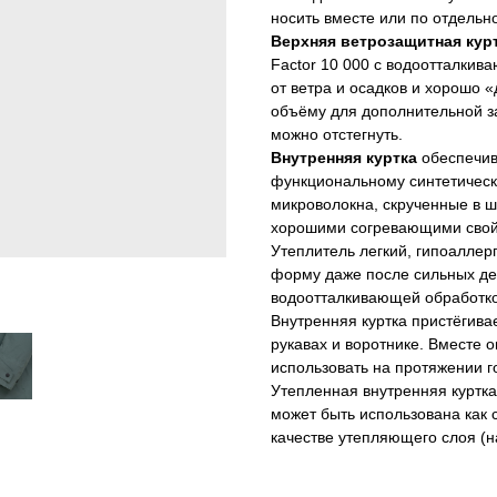
носить вместе или по отдельно
Верхняя ветрозащитная кур
Factor 10 000 с водоотталки
от ветра и осадков и хорошо
объёму для дополнительной з
можно отстегнуть.
Внутренняя куртка
обеспечи
функциональному синтетическ
микроволокна, скрученные в ш
хорошими согревающими свойс
Утеплитель легкий, гипоаллер
форму даже после сильных де
водоотталкивающей обработк
Внутренняя куртка пристёгива
рукавах и воротнике. Вместе 
использовать на протяжении г
Утепленная внутренняя куртк
может быть использована как с
качестве утепляющего слоя (н