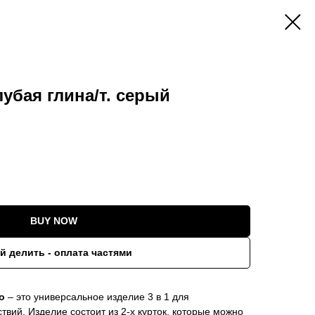
убая глина/т. серый
BUY NOW
й делить - оплата частями
o
– это универсальное изделие 3 в 1 для
твий. Изделие состоит из 2-х курток, которые можно