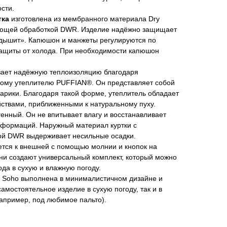
сти.
тка
изготовлена из мембранного материала Dry
вающей обработкой DWR. Изделие надёжно защищает
 «дышит». Капюшон и манжеты регулируются по
ащиты от холода. При необходимости капюшон
вает надёжную теплоизоляцию благодаря
ому утеплителю PUFFIAN®. Он представляет собой
арики. Благодаря такой форме, утеплитель обладает
твами, приближенными к натуральному пуху.
генный. Он не впитывает влагу и восстанавливает
формаций. Наружный материал куртки с
ой DWR выдерживает несильные осадки.
ется к внешней с помощью молнии и кнопок на
они создают универсальный комплект, который можно
ода в сухую и влажную погоду.
а Soho выполнена в минималистичном дизайне и
амостоятельное изделие в сухую погоду, так и в
апример, под любимое пальто).