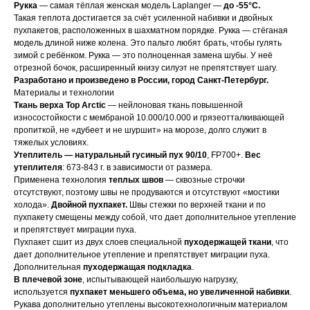
Рукка
— самая тёплая женская модель Laplanger —
до -55°С.
Такая теплота достигается за счёт усиленной набивки и двойных
пухпакетов, расположенных в шахматном порядке. Рукка — стёганая
модель длиной ниже колена. Это пальто любят брать, чтобы гулять
зимой с ребёнком. Рукка — это полноценная замена шубы. У неё
отрезной бочок, расширенный книзу силуэт не препятствует шагу.
Разработано и произведено в России, город Санкт-Петербург.
Материалы и технологии
Ткань верха Top Arctic
— нейлоновая ткань повышенной
износостойкости с мембраной 10.000/10.000 и грязеотталкивающей
пропиткой, не «дубеет и не шуршит» на морозе, долго служит в
тяжелых условиях.
Утеплитель — натуральный гусиный пух 90/10
, FP700+.
Вес
утеплителя
: 673-843 г. в зависимости от размера.
Применена технология
теплых швов
— сквозные строчки
отсутствуют, поэтому швы не продуваются и отсутствуют «мостики
холода».
Двойной пухпакет.
Швы стежки по верхней ткани и по
пухпакету смещены между собой, что дает дополнительное утепление
и препятствует миграции пуха.
Пухпакет сшит из двух слоев специальной
пуходержащей ткани
, что
дает дополнительное утепление и препятствует миграции пуха.
Дополнительная
пуходержащая подкладка
.
В плечевой зоне
, испытывающей наибольшую нагрузку,
используется
пухпакет меньшего объема, но увеличенной набивки
.
Рукава дополнительно утеплены высокотехнологичным материалом