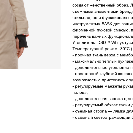
создают женственный образ. 
съёмными элементами брендир
стильная, но и функциональн
инструменты» BASK для защит
фирменной пуховой смесью, п
перечень важных функциональ
Утеплитель: DSD™ Wl пух гуси
Температурный режим -30°C (-
- прочная ткань верха с мемб
- максимально теплый пухпаке
- дополнительное утепление п
- просторный глубокий капюшо
возможностью пристегнуть опу
- регулируемые манжеты рука
палец»;
- дополнительная защита цен
- регулируемый обхват талии 
- съемная стропа — лямка дл
- съёмный светоотражающий б