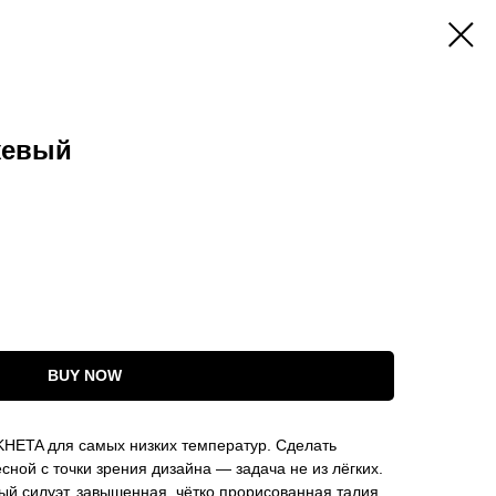
жевый
BUY NOW
KHETA для самых низких температур. Сделать
сной с точки зрения дизайна — задача не из лёгких.
ый силуэт, завышенная, чётко прорисованная талия