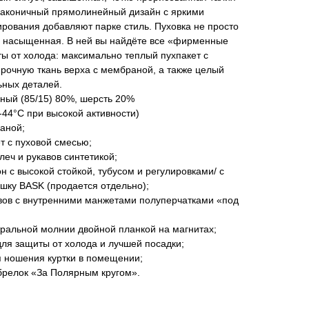
Лаконичный прямолинейный дизайн с яркими
ования добавляют парке стиль. Пуховка не просто
о насыщенная. В ней вы найдёте все «фирменные
ы от холода: максимально теплый пухпакет с
рочную ткань верха с мембраной, а также целый
ных деталей.
ный (85/15) 80%, шерсть 20%
44°C при высокой активности)
раной;
т с пуховой смесью;
леч и рукавов синтетикой;
н с высокой стойкой, тубусом и регулировками/ с
шку BASK (продается отдельно);
вов с внутренними манжетами полуперчатками «под
тральной молнии двойной планкой на магнитах;
для защиты от холода и лучшей посадки;
я ношения куртки в помещении;
релок «За Полярным кругом».