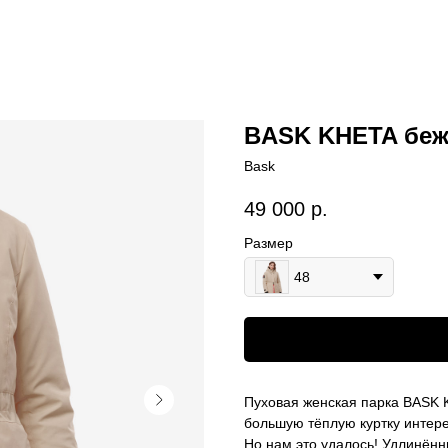
BASK KHETA бе
Bask
49 000
р.
Размер
48
Пуховая женская парка BASK 
большую тёплую куртку интере
Но нам это удалось! Удлинённ