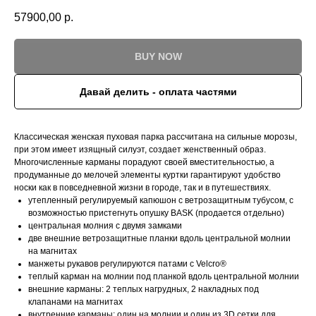
57900,00
р.
BUY NOW
Давай делить - оплата частями
Классическая женская пуховая парка рассчитана на сильные морозы,
при этом имеет изящный силуэт, создает женственный образ.
Многочисленные карманы порадуют своей вместительностью, а
продуманные до мелочей элементы куртки гарантируют удобство
носки как в повседневной жизни в городе, так и в путешествиях.
утепленный регулируемый капюшон с ветрозащитным тубусом, с
возможностью пристегнуть опушку BASK (продается отдельно)
центральная молния с двумя замками
две внешние ветрозащитные планки вдоль центральной молнии
на магнитах
манжеты рукавов регулируются патами с Velcro®
теплый карман на молнии под планкой вдоль центральной молнии
внешние карманы: 2 теплых нагрудных, 2 накладных под
клапанами на магнитах
внутренние карманы: один на молнии и один из 3D сетки для